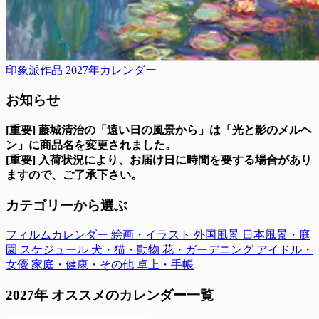
印象派作品 2027年カレンダー
お知らせ
[重要] 藤城清治の「遠い日の風景から」は「光と影のメルヘ
ン」に商品名を変更されました。
[重要] 入荷状況により、お届け日に時間を要する場合があり
ますので、ご了承下さい。
カテゴリーから選ぶ
フィルムカレンダー
絵画・イラスト
外国風景
日本風景・庭
園
スケジュール
犬・猫・動物
花・ガーデニング
アイドル・
女優
家庭・健康・その他
卓上・手帳
2027年 オススメのカレンダー一覧