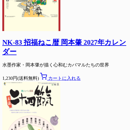
NK-83 招福ねこ暦 岡本肇 2027年カレン
ダー
水墨作家・岡本肇が描く心和むカバマルたちの世界
1,230円(送料無料)
カートに入れる