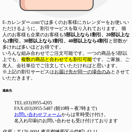
E-カレンダー.comでは多くのお客様にカレンダーをお使いい
ただけるように、割引サービスを取り入れております。 個
人のお客様も企業のお客様も
5部以上なら1割引、20部以上な
ら2割引、30部以上なら3割引、40部以上なら4割引
と部数が
多ければ多いほどお得です。
いろんな組み合わせでご注文可能です。一つの商品を5部以
上でも、
複数の商品と合わせても割引可能
です。ご家族、ご
友人、会社単位でご注文していただければと思います。
※上記の割引サービスは
お届け先が同一の場合のみ
とさせて
いただきます。
連絡先
TEL:(03)3955-4205
FAX:(03)3955-5487 (朝10時～夜7時まで)
お問い合わせフォーム
からは常時受け付け。
名入れ印刷のお問い合わせも受け付けております
住所：〒176-0004 東京都練馬区小竹町1-43-11