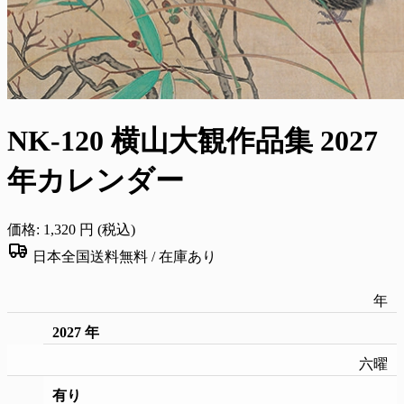
NK-120 横山大観作品集 2027
年カレンダー
価格:
1,320
円 (税込)
日本全国送料無料 /
在庫あり
年
2027 年
六曜
有り