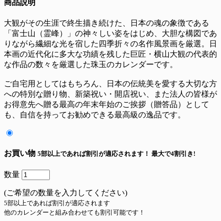
商品説明
大観がその生涯で終生描き続けた、日本の魂の象徴である
「富士山（霊峰）」の神々しい姿をはじめ、大胆な構図であ
りながら繊細な光を宿した四季折々の名作風景画を厳選。日
本画の近代化に多大な功績を残した巨匠・横山大観の代表的
な作品の数々を厳選した珠玉のカレンダーです。
ご自宅用としてはもちろん、日本の伝統美を愛する大切な方
への特別な贈り物、新築祝い・開店祝い、また法人の皆様が
お得意先へ贈る最高の年末年始のご挨拶（贈答品）として
も、自信を持ってお勧めできる最高級の逸品です。
お買い物
5部以上であれば割引が適応されます！
最大で4割引き!
数量
(ご希望の数量を入力してください)
5部以上であれば割引が適応されます
他のカレンダーと組み合わせても割引可能です！