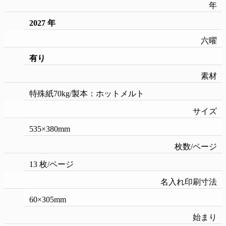
年
2027 年
六曜
有り
素材
特殊紙70kg/製本：ホットメルト
サイズ
535×380mm
枚数/ページ
13 枚/ページ
名入れ印刷寸法
60×305mm
始まり