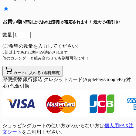
お買い物
5部以上であれば割引が適応されます！
最大で4割引き!
数量
(ご希望の数量を入力してください)
5部以上であれば割引が適応されます
他のカレンダーと組み合わせても割引可能です！
カートに入れる
(送料無料)
郵便振替
銀行振込
クレジットカード(ApplePay/GooglePay対
応)
代金引換
ショッピングカートの使い方がわからない方は
個人用FAX注
文シート
をご利用ください。