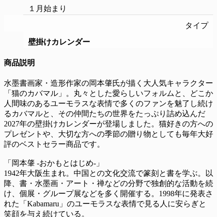
１月始まり
タイプ
壁掛けカレンダー
商品説明
水墨書画家・造形作家の岡本肇氏が描く大人気キャラクター
「猫のカバマル」。丸々とした愛らしいフォルムと、どこか
人間味のあるユーモラスな表情で多くのファンを魅了し続け
るカバマルと、その仲間たちの世界をたっぷり詰め込んだ
2027年の壁掛けカレンダーが登場しました。猫好きの方への
プレゼントや、大切な方への季節の贈り物としても毎年大好
評のベストセラー商品です。
「岡本肇 -おかもとはじめ-」
1942年大阪生まれ。中国との文化交流で篆刻と書を学ぶ。以
降、書・水墨画・アート・禅などの分野で独創的な活動を続
け、個展・グループ展などを多く開催する。1998年に発表さ
れた「Kabamaru」のユーモラスな表情で見る人に安らぎと
笑顔を与え続けている。