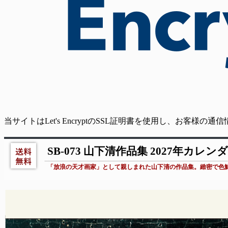
当サイトはLet's EncryptのSSL証明書を使用し、お客様
SB-073 山下清作品集 2027年カレン
「放浪の天才画家」として親しまれた山下清の作品集。緻密で色