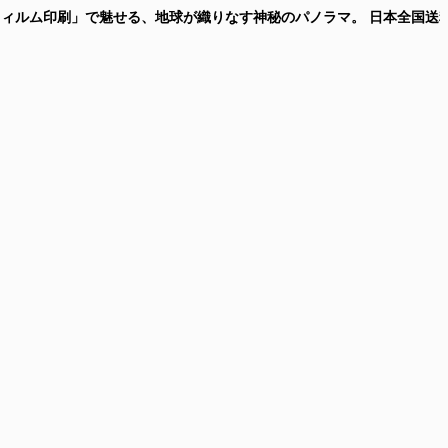
峰の「フィルム印刷」で魅せる、地球が織りなす神秘のパノラマ。
日本全国送