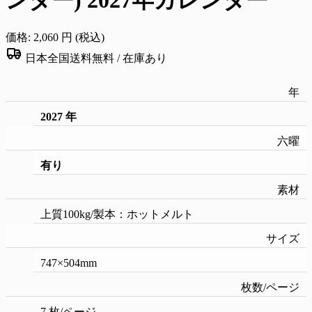
価格:
2,060
円 (税込)
日本全国送料無料 /
在庫あり
年
2027 年
六曜
有り
素材
上質100kg/製本：ホットメルト
サイズ
747×504mm
枚数/ページ
7 枚/ページ