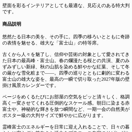
壁面を彩るインテリアとしても最適な、見応えのある特大判
です。
商品説明
悠然たる日本の美を、その手に。四季の移ろいとともに奇跡
の表情を魅せる、雄大な「富士山」の特等席。
古くから人々を魅了し、信仰や芸術の対象として愛されてき
た日本の最高峰・富士山。春の爛漫たる桜との共演、夏のみ
ずみずしい新緑、秋の山肌を染める鮮やかな紅葉、そして冬
の厳かな雪化粧まで――。四季の巡りとともに劇的に変わる
富士山の雄大な姿を、最高の一瞬で切り取った2027年版の壁
掛け風景カレンダーです。
ページをめくるたびにお部屋の空気をピッと清々しく、格調
高く一変させてくれる圧倒的なスケール感。朝日に染まる赤
富士や、神秘的な輝きを放つ瞬間など、一期一会の自然美が
ポスター級の大判サイズで鮮やかに広がります。
霊峰富士のエネルギーを日常に迎え入れることで、日々の暮