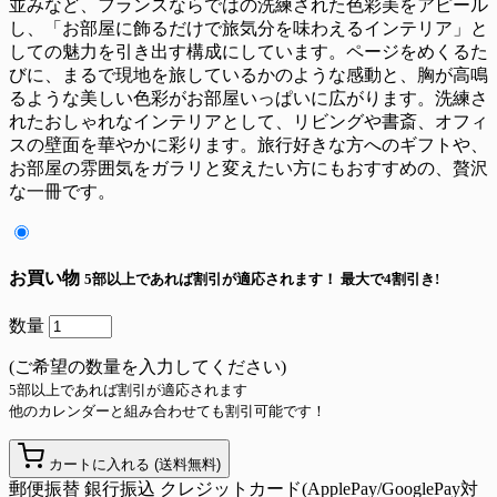
並みなど、フランスならではの洗練された色彩美をアピール
し、「お部屋に飾るだけで旅気分を味わえるインテリア」と
しての魅力を引き出す構成にしています。ページをめくるた
びに、まるで現地を旅しているかのような感動と、胸が高鳴
るような美しい色彩がお部屋いっぱいに広がります。洗練さ
れたおしゃれなインテリアとして、リビングや書斎、オフィ
スの壁面を華やかに彩ります。旅行好きな方へのギフトや、
お部屋の雰囲気をガラリと変えたい方にもおすすめの、贅沢
な一冊です。
お買い物
5部以上であれば割引が適応されます！
最大で4割引き!
数量
(ご希望の数量を入力してください)
5部以上であれば割引が適応されます
他のカレンダーと組み合わせても割引可能です！
カートに入れる
(送料無料)
郵便振替
銀行振込
クレジットカード(ApplePay/GooglePay対