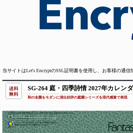
当サイトはLet's EncryptのSSL証明書を使用し、お客様
SG-264 庭・四季詩情 2027年カレン
和の名園をモダンに演出好評の庭園シリーズを現代感覚で表現