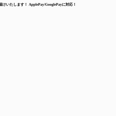
届けいたします！
ApplePay/GooglePayに対応！